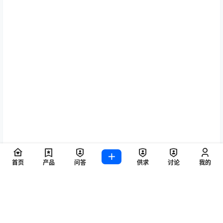
公众号来源：
瑞沃德动物健康
（
查看原文
）
本站所有文章图片视频来自互联网，如有侵权联系微信:
首页
产品
问答
供求
讨论
我的
wuhan9129 处理 更多企业介绍点击
【导航网址】
点点赞赏，手留余香
给TA打赏
还没有人赞赏，快来当第一个赞赏的人吧！