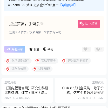
wuhan9129 处理 更多企业介绍点击
【导航网址】
点点赞赏，手留余香
给TA打赏
还没有人赞赏，快来当第一个赞赏的人吧！
0
0
海报分享
收藏
举报
化学试剂储存
实验室安全
开封试剂有效期
试剂有效期
试剂管理
生物资讯
生物资讯
【国内版附官网】研究生科研
CCK-8 试剂盒采购：除了价
试剂选购：纯度 / 批次 / 溶剂
格，这五个参数才是关键
一次讲清
2026-6-3 10:24:22
2026-6-4 14:19:37