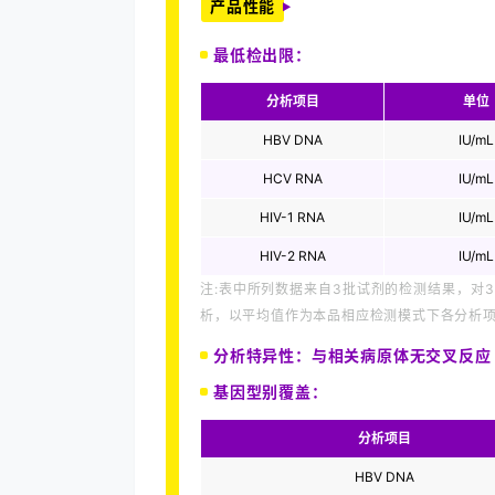
产品性能
最低检出限：
分析项目
单位
HBV DNA
IU/mL
HCV RNA
IU/mL
HIV-1 RNA
IU/mL
HIV-2 RNA
IU/mL
注:表中所列数据来自3批试剂的检测结果，对3
析，以平均值作为本
品相应检测模式下各分析
分析特异性：与相关病原体无交叉反应
基因型别覆盖：
分析项目
HBV DNA