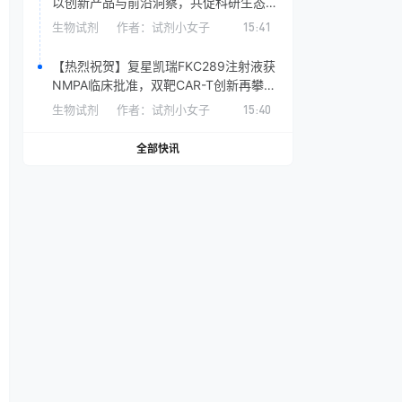
以创新产品与前沿洞察，共促科研生态发
展
生物试剂
作者：
试剂小女子
15:41
【热烈祝贺】复星凯瑞FKC289注射液获
NMPA临床批准，双靶CAR-T创新再攀高
峰！
生物试剂
作者：
试剂小女子
15:40
全部快讯