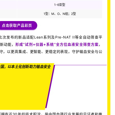
1-6亚型
1型：M、O、N组；2型
点击获取产品彩页
布的新品适配Lean系列及Pre-NAT II等全自动筛查平
全新动能，
形成“试剂+仪器+系统”全方位血液安全筛查方案
，
值守，以更高集成、更智能、更稳定的表现，守护输血安全与公
中国，以本土化创新助力输血安全
拥有近30年的技术积淀，是中国血筛行业发展的见证者和推