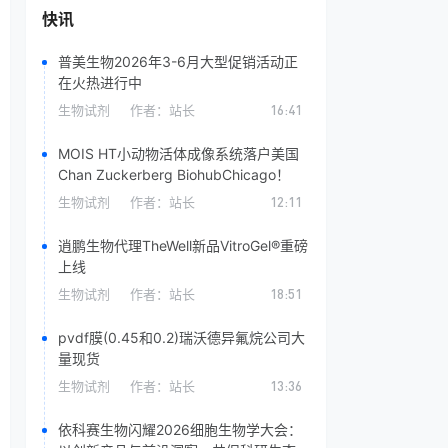
快讯
普美生物2026年3-6月大型促销活动正
在火热进行中
生物试剂
作者：
站长
16:41
MOIS HT小动物活体成像系统落户美国
Chan Zuckerberg BiohubChicago！
生物试剂
作者：
站长
12:11
逍鹏生物代理TheWell新品VitroGel®重磅
上线
生物试剂
作者：
站长
18:51
pvdf膜(0.45和0.2)​瑞沃德异氟烷公司大
量现货
生物试剂
作者：
站长
13:36
依科赛生物闪耀2026细胞生物学大会：