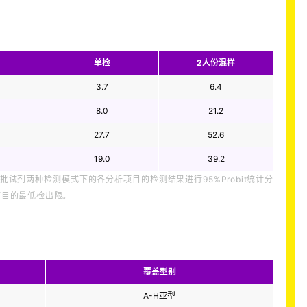
单检
2人份混样
3.7
6.4
8.0
21.2
27.7
52.6
19.0
39.2
批试剂两种检测模式下的各分析项目的检测结果进行95%Probit统计分
项目的最低检出限。
覆盖型别
A-H亚型