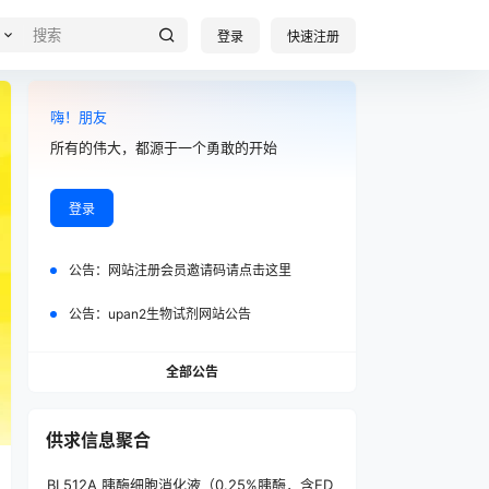
登录
快速注册
嗨！朋友
所有的伟大，都源于一个勇敢的开始
登录
公告：
网站注册会员邀请码请点击这里
公告：
upan2生物试剂网站公告
全部公告
供求信息聚合
BL512A 胰酶细胞消化液（0.25%胰酶，含ED