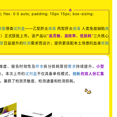
; flex: 0 0 auto; padding: 10px 15px; box-sizing:
核酸
筛查
试剂盒
——乙型肝炎
病毒
丙型肝炎
病毒
人类免疫缺陷
病
法）正式获批上市。该产品以
“高灵敏、高效率、低损耗”
三大核心
室
日益提升的
检测
需求而设计，提供更适配本土场景的血液
核酸
准度、报告时效性及
样本
拆分损耗管控
要求
持续提升，
小型
势。本次上市的
试剂盒
不仅具备单检模式，
创新
的双人份汇集
，兼顾了检测灵敏度、检测通量和检测损耗。