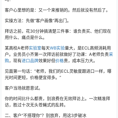
客户心里想的是：又一个来推销的。然后就没有然后了。
实操方法：先做“客户画像”再出门。
拜访之前，花30分钟搞清楚三件事：谁负责买、他们现在
用什么、痛点是什么。
某高校A老师
实验室
每天
WB实验
量大，是ECL高频消耗用
户。业务员小齐第一次拜访前就做好了功课：A老师负责
采
购
，现有
进口品牌
效果好但
价格
贵，成本压力大。
见面第一句话：“老师，我们的ECL灵敏度跟进口一样，曝
光时间更短，价格便宜得多。”
客户当场就愿意试。
你的时间比什么都贵，别浪费在无效拜访上。一次精准拜
访，胜过十次无头苍蝇式的乱转。
二、客户“不搭理你”？别放弃，用这3步破冰