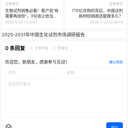
生物资讯
生物资讯
生物试剂销售必看！客户说“有
770亿并购的背后，中国试剂
需要再找你”，3句话让他当场
耗材经销商还能撑多久？
下单
2026-6-20 13:13:57
2026-7-27 13:49:14
2025-2031年中国生化试剂市场调研报告
0 条回复
文章作者
管理员
A
M
欢迎您，新朋友，感谢参与互动！
确认修改
提交