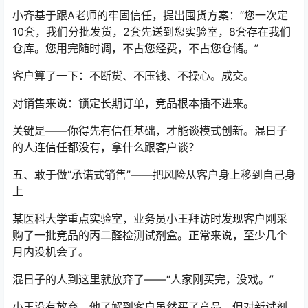
小齐基于跟A老师的牢固信任，提出囤货方案：“您一次定
10套，我们分批发货，2套先送到您实验室，8套存在我们
仓库。您用完随时调，不占您经费，不占您仓储。”
客户算了一下：不断货、不压钱、不操心。成交。
对销售来说：锁定长期订单，竞品根本插不进来。
关键是——你得先有信任基础，才能谈模式创新。混日子
的人连信任都没有，拿什么跟客户谈？
五、敢于做“承诺式销售”——把风险从客户身上移到自己身
上
某医科大学重点实验室，业务员小王拜访时发现客户刚采
购了一批竞品的丙二醛检测试剂盒。正常来说，至少几个
月内没机会了。
混日子的人到这里就放弃了——“人家刚买完，没戏。”
小王没有放弃。他了解到客户虽然买了竞品，但对新试剂