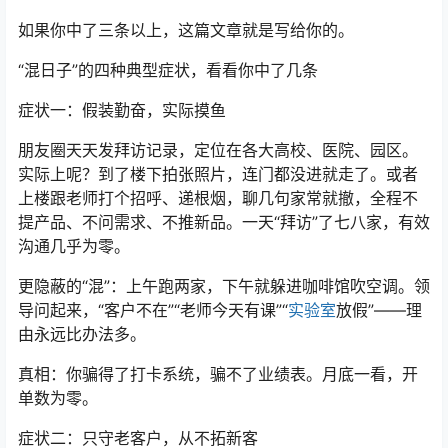
如果你中了三条以上，这篇文章就是写给你的。
“混日子”的四种典型症状，看看你中了几条
症状一：假装勤奋，实际摸鱼
朋友圈天天发拜访记录，定位在各大高校、医院、园区。
实际上呢？到了楼下拍张照片，连门都没进就走了。或者
上楼跟老师打个招呼、递根烟，聊几句家常就撤，全程不
提产品、不问需求、不推新品。一天“拜访”了七八家，有效
沟通几乎为零。
更隐蔽的“混”：上午跑两家，下午就躲进咖啡馆吹空调。领
导问起来，“客户不在”“老师今天有课”“
实验室
放假”——理
由永远比办法多。
真相：你骗得了打卡系统，骗不了业绩表。月底一看，开
单数为零。
症状二：只守老客户，从不拓新客