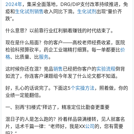
2024年
，集采全面落地，DRG/DIP支付改革持续推进，免
疫和
生化试剂
销售
收入同比下滑。
生化试剂
出现“量价齐
跌”。
什么意思？以前靠行业红利躺着赚钱的时代结束了。
现在是什么局面？你的客户——高校老师经费收紧，医院
检验科预算砍半，药企工业端精打细算。每一单都要比
价
格
、比质量、比
服务
。
这时候你还在混？竞品
销售
已经把你客户的
实验流程
倒背
如流了，你连客户课题组今年发了什么论文都不知道。
好，扎心的话说完了。下面这5
个实操方法
，照着做，你的
业绩一定能翻倍。
一、别再“扫楼式”拜访了，精准定位比勤奋更重要
混日子的人是怎么跑的？拎着样品袋满楼转，见人就塞名
片，话术千篇一律：“老师好，我是XX
公司
的，您有需要
吗？”