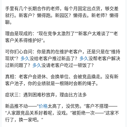
手里有几个长期合作的老师，每个月固定出点货，够交差
就行。新客户？懒得跑。新园区？懒得去。新老师？懒得
聊。
理由是现成的：“现在竞争太激烈了”“新客户太难谈了”“老
客户关系得维护好”。
可你扪心自问：你是真的在维护老客户，还是只是在“维持
现状”？
多久
没给老客户推过新品了？
多久
没帮老客户解决
过新问题了？
多久
没请老客户吃过一顿饭了？
真相：老客户会退休、会换单位、会被竞品撬走。没有新
客户池子，你的业绩就是一根随时会断的绳子。
症状三：遇到困难秒放弃，理由比方法多
新品推不动——“
价格
太高了，没优势。”客户不搭理——
“人家跟竞品关系好着呢，没戏。”被拒绝一次——“这家不
行了，换一家吧。”