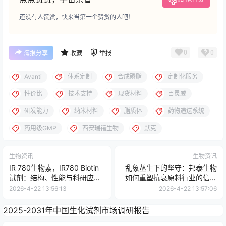
还没有人赞赏，快来当第一个赞赏的人吧！
0
0
海报分享
收藏
举报
Avanti
体系定制
合成磷脂
定制化服务
性价比
技术支持
现货材料
百灵威
研发能力
纳米材料
脂质体
药物递送系统
药用级GMP
西安瑞禧生物
默克
生物资讯
生物资讯
IR 780生物素，IR780 Biotin
乱象丛生下的坚守：邦泰生物
试剂：结构、性能与科研应用
如何重塑抗衰原料行业的信任
全梳理
基石
2026-4-22 13:56:13
2026-4-22 13:57:06
2025-2031年中国生化试剂市场调研报告