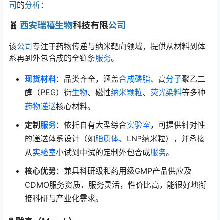
司
的
分析
：
🧬
西安瑞禧生物
科技有限
公司
该
公司
专注于药物传递与纳米靶向领域，提供从材料到体
系再到外包合成的全链条
服务
。
现货材料
：品类齐全，涵盖
合成磷脂
、高
分子
聚乙二
醇（PEG）衍
生物
、磁性
纳米颗粒
、
荧光染料
等多种
药物递送
核心材料。
定制
服务
：依托自有大型综合
实验室
，可提供针对性
的递送体系设计（如
脂质体
、LNP纳米粒），并承接
从
实验室
小试到中试的定制外包合成
服务
。
核心优势
：兼具科研级和药用级GMP产品供应及
CDMO服务资质，服务灵活，性价比高，能很好地衔
接科研与产业化需求。