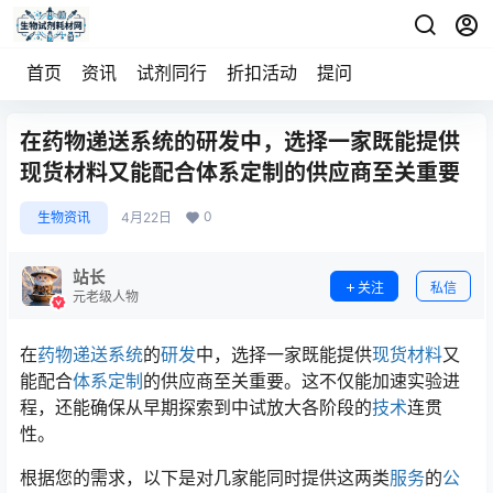
首页
资讯
试剂同行
折扣活动
提问
在药物递送系统的研发中，选择一家既能提供
现货材料又能配合体系定制的供应商至关重要
0
生物资讯
4月22日
站长
关注
私信
元老级人物
在
药物递送系统
的
研发
中，选择一家既能提供
现货材料
又
能配合
体系定制
的供应商至关重要。这不仅能加速实验进
程，还能确保从早期探索到中试放大各阶段的
技术
连贯
性。
根据您的需求，以下是对几家能同时提供这两类
服务
的
公