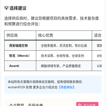
💡 选择建议
选择供应商时，建议您根据项目的具体需求、技术复杂度
和预算进行综合评估：
供应商
核心优势
适合场
西安瑞禧生物
全链条服务，灵活定制，性价比高
需要多
默克（Merck）
技术深厚，合规性强，全球支持
对技术
Avanti
磷脂领域专家，产品质量稳定
以磷脂
本站所有文章图片视频来自互联网，如有侵权联系微信:
wuhan9129 处理 更多企业介绍点击
【导航网址】
点点赞赏，手留余香
给TA打赏