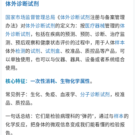
体外诊断试剂
国家市场监督管理总局
《
体外诊断试剂
注册与备案管理
办法
》对
体外诊断试剂
的定义为：
按
医疗器械
管理的
体
外诊断试剂
，包括在疾病的预测、预防、诊断、治疗监
测、预后观察和健康状态评价的过程中，用于人体
样本
体外
检测
的
试剂
、
试剂盒
、校准品、质控品等产品，可
以单独使用，也可以与仪器、器具、设备或者系统组合
使用。
核心特征：
一次性消耗
、
生物化学属性
。
常见例子：生化、免疫、血液学、
分子
诊断试剂
，校准
品、质控品。
一句话总结：它们是检验病理科的“弹药”，通过与
样本
的
化学反应，把身体的微观信息变成我们能看懂的检验报
告。