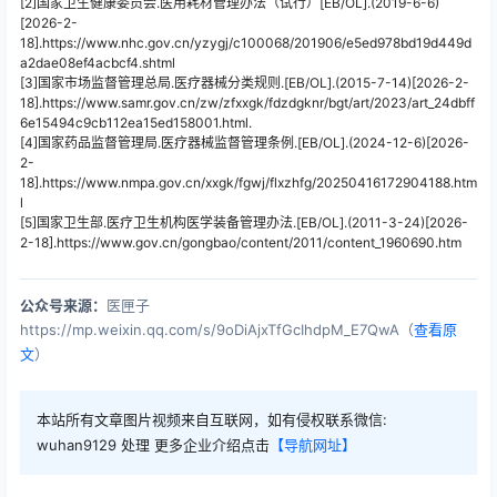
[2]国家卫生健康委员会.
医用耗材管理办法（试行）
[EB/OL].(2019-6-6)
[2026-2-
18].https://www.nhc.gov.cn/yzygj/c100068/201906/e5ed978bd19d449d
a2dae08ef4acbcf4.shtml
[3]国家市场监督管理总局.
医疗器械分类规则.
[EB/OL].(2015-7-14)[2026-2-
18].
https://www.samr.gov.cn/zw/zfxxgk/fdzdgknr/bgt/art/2023/art_24dbff
6e15494c9cb112ea15ed158001.html.
[4]国家药品监督管理局.医疗器械监督管理条例.
[EB/OL].(2024-12-6)[2026-
2-
18].
https://www.nmpa.gov.cn/xxgk/fgwj/flxzhfg/20250416172904188.htm
l
[5]国家卫生部.
医疗卫生机构医学装备管理办法.
[EB/OL].(2011-3-24)[2026-
2-18].
https://www.gov.cn/gongbao/content/2011/content_1960690.htm
公众号来源：
医匣子
https://mp.weixin.qq.com/s/9oDiAjxTfGcIhdpM_E7QwA（
查看原
文
）
本站所有文章图片视频来自互联网，如有侵权联系微信:
wuhan9129 处理 更多企业介绍点击
【导航网址】