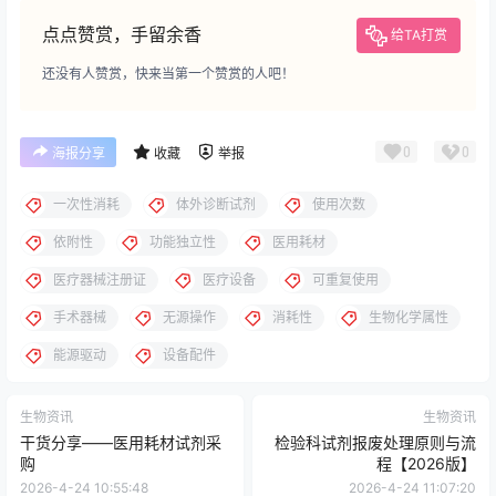
点点赞赏，手留余香
给TA打赏
还没有人赞赏，快来当第一个赞赏的人吧！
0
0
海报分享
收藏
举报
一次性消耗
体外诊断试剂
使用次数
依附性
功能独立性
医用耗材
医疗器械注册证
医疗设备
可重复使用
手术器械
无源操作
消耗性
生物化学属性
能源驱动
设备配件
生物资讯
生物资讯
干货分享——医用耗材试剂采
检验科试剂报废处理原则与流
购
程【2026版】
2026-4-24 10:55:48
2026-4-24 11:07:20