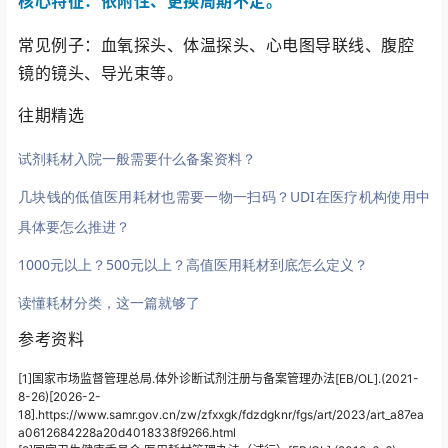
核心特征：依附性、更换周期不定。
常见例子：血氧探头、体温探头、心电图导联线、腹腔
镜的镜头、导光束等。
往期精选
试剂耗材入院一般需要什么备案资料？
几块钱的低值医用耗材也需要一物一扫码？UDI在医疗机构使用中
具体要怎么推进？
1000元以上？500元以上？高值医用耗材到底怎么定义？
读懂耗材分类，这一篇就够了
参考资料
[1]国家市场监督管理总局.
体外诊断试剂注册与备案管理办法
[EB/OL].
(2021-
8-26)[2026-2-
18]
.
https://www.samr.gov.cn/zw/zfxxgk/fdzdgknr/fgs/art/2023/art_a87ea
a0612684228a20d4018338f9266.html