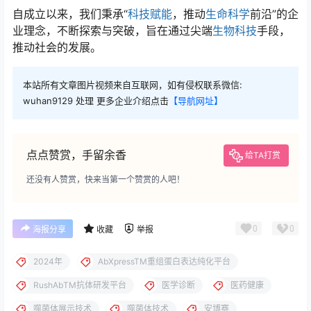
自成立以来，我们秉承“
科技赋能
，推动
生命科学
前沿”的企
业理念，不断探索与突破，旨在通过尖端
生物科技
手段，
推动社会的发展。
本站所有文章图片视频来自互联网，如有侵权联系微信:
wuhan9129 处理 更多企业介绍点击
【导航网址】
点点赞赏，手留余香
给TA打赏
还没有人赞赏，快来当第一个赞赏的人吧！
0
0
海报分享
收藏
举报
2024年
AbXpressTM重组蛋白表达纯化平台
RushAbTM抗体研发平台
医学诊断
医药健康
噬菌体展示技术
噬菌体技术
安博赛