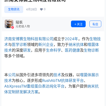
0
生物资讯
4月28日
站长
关注
私信
元老级人物
济南安博赛生物科技有限公司
成立于
2024年
，作为
生物技
术
与
医学诊断
领域的
新兴企业
，致力于
纳米抗体
和
噬菌体
技术
的深度
研发
，应用于
生命科学
、
医药健康
及
生物诊断
等多个领域。
本
公司
从国外引进多项领先的
技术
及仪器，以
噬菌体展示
技术
为核心，逐步形成
RushAbTM抗体研发平台
、
AbXpressTM重组蛋白表达纯化平台
，为客户提供
纳米抗
体
定制研发解决方案
。