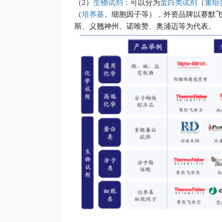
（2）
生物试剂
：可以分为
蛋白类试剂
（
重组
（
培养基
、细胞因子等），外资品牌以赛默
斯、义翘神州、诺唯赞、奥浦迈等为代表。