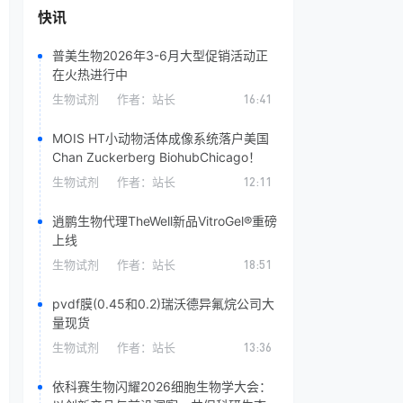
快讯
普美生物2026年3-6月大型促销活动正
在火热进行中
生物试剂
作者：
站长
16:41
MOIS HT小动物活体成像系统落户美国
Chan Zuckerberg BiohubChicago！
生物试剂
作者：
站长
12:11
逍鹏生物代理TheWell新品VitroGel®重磅
上线
生物试剂
作者：
站长
18:51
pvdf膜(0.45和0.2)​瑞沃德异氟烷公司大
量现货
生物试剂
作者：
站长
13:36
依科赛生物闪耀2026细胞生物学大会：