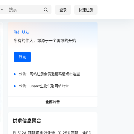
登录
快速注册
嗨！朋友
所有的伟大，都源于一个勇敢的开始
登录
公告：
网站注册会员邀请码请点击这里
公告：
upan2生物试剂网站公告
全部公告
供求信息聚合
BL512A 胰酶细胞消化液（0.25%胰酶，含ED