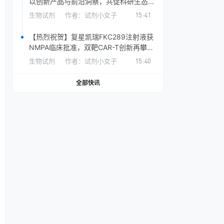
以创新产品与前沿洞察，共促科研生态发
展
生物试剂
作者：
试剂小女子
15:41
【热烈祝贺】复星凯瑞FKC289注射液获
NMPA临床批准，双靶CAR-T创新再攀高
峰！
生物试剂
作者：
试剂小女子
15:40
全部快讯