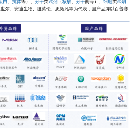
蛋白
、
抗体
等）、
分子
类
试剂
（
核酸
、
分子
酶等）、
细胞
类
试剂
飞世尔、安迪生物、纽英伦、思拓凡等为代表，国产品牌以百普赛