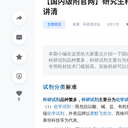
【国内版附官网】研究生科研
讲清
生物资讯
来源：
科研测试站
5月11日
本期小编在这里给大家重点介绍一下国
科研试剂品种繁多，科研试剂主要分为
专用耗材技术门槛较高。实验耗材可以
试剂分类
标准
0
科研试剂
品种繁多，
科研试剂
主要分为
化学
（1）
化学试剂
：既包括以酸、碱、盐、有机
端
化学试剂
，外资品牌以
赛默飞世尔
、西格玛
泰坦
科技
等为代表。