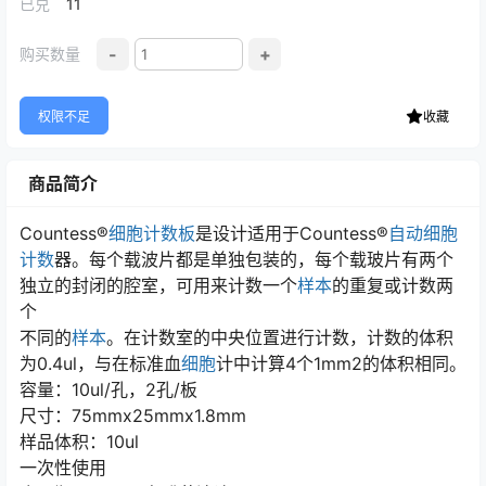
已兑
11
-
+
购买数量
权限不足
收藏
商品简介
Countess®
细胞计数板
是设计适用于Countess®
自动细胞
计数
器。每个载波片都是单独包装的，每个载玻片有两个
独立的封闭的腔室，可用来计数一个
样本
的重复或计数两
个
不同的
样本
。在计数室的中央位置进行计数，计数的体积
为0.4ul，与在标准血
细胞
计中计算4个1mm2的体积相同。
容量：10ul/孔，2孔/板
尺寸：75mmx25mmx1.8mm
样品体积：10ul
一次性使用