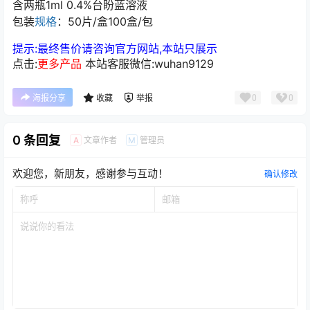
含两瓶1ml 0.4%台盼蓝溶液
包装
规格
：50片/盒100盒/包
提示:最终售价请咨询官方网站,本站只展示
点击:
更多产品
本站客服微信:wuhan9129
0
0
海报分享
收藏
举报
0 条回复
文章作者
管理员
A
M
欢迎您，新朋友，感谢参与互动！
确认修改