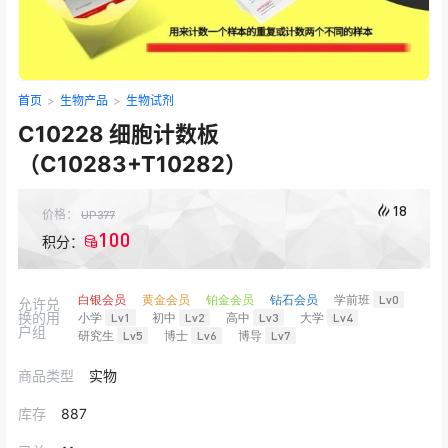
首页
>
生物产品
>
生物试剂
C10228 细胞计数板
（C10283+T10282）
18
价格：
UP
377
100
积分：
白银会员
黄金会员
铂金会员
钻石会员
学前班
Lv0
允许兑
换的用
小学
Lv1
初中
Lv2
高中
Lv3
大学
Lv4
户组
研究生
Lv5
博士
Lv6
博导
Lv7
商品类型
实物
库存
887