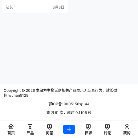
氧气浓度，环境达不到，菌株就可
站长
5月8日
能受影响，实验容易失败； 样本一
多就只能分批做，设备通量有限，
效率一直上不去； 一台设备功能单
一，换个模式还要调参数、换气
瓶，步骤繁琐，拉长实验周期； 一
次性产气包不断消耗，气瓶气体浪
费严重，实验成本一…
Copyright © 2026
本站为生物试剂相关产品展示无交易行为，站长微
信:wuhan9129
鄂ICP备19005156号-44
查询 61 次，耗时 0.1106 秒
首页
产品
问答
供求
讨论
我的