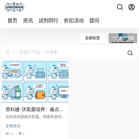
首页
资讯
试剂同行
折扣活动
提问
全部标签
一次性产气包
思科捷-厌氧菌培养：痛点与
精准解决方案
如何高效破解厌氧菌，微需氧菌培
养痛点？不妨跟随思科捷多功能厌
生物资讯
氧微需氧培养系统，一起寻找一站
式解决方案。 厌氧培养的常见难
24
0
点，我们都体验过 难以精准控制