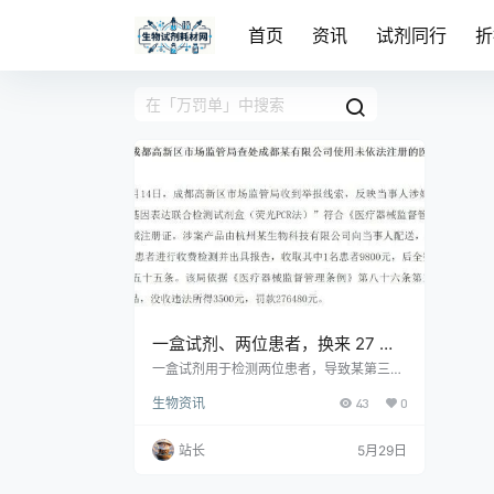
首页
资讯
试剂同行
折
一盒试剂、两位患者，换来 27 万
罚单！检验同行速看
一盒试剂用于检测两位患者，导致某第三方
医学实验室被罚27万余元。该案例源于试剂
生物资讯
43
0
未依法注册即用于收费检测，揭示了行业常
见合规风险：为抢占市场，部分机构在试剂
未取证时提前上线新项目。核心启示包括：
站长
5月29日
科研试剂不得用于临床收费检测；基因检测
项目同样需合规管理；已出具报告并收费即
构成违法，事后退费不影响违法定性。提醒