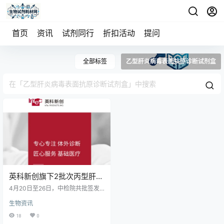
首页
资讯
试剂同行
折扣活动
提问
全部标签
乙型肝炎病毒表面抗原诊断试剂盒
英科新创旗下2批次丙型肝炎
病毒抗体诊断试剂盒（酶联
4月20日至26日，中检院共批签发
免疫法）获中国药检院予以
多款传染病诊断试剂盒。英科新创
生物资讯
表现突出，获批2批次丙肝抗体试剂
签发
盒、1批次乙肝表面抗原试剂盒及1
18
0
批次梅毒诊断试剂。同期，珠海丽