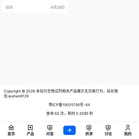
珠、上海科华等企业亦有产品获
站长
4月28日
批。数据显示，英科新创成立于198
9年，注册资本超1.5亿元，法定代表
人为焦鲁闽，是一家专业的体外诊
断产品生产商。
Copyright © 2026
本站为生物试剂相关产品展示无交易行为，站长微
信:wuhan9129
鄂ICP备19005156号-44
查询 63 次，耗时 0.2085 秒
首页
产品
问答
供求
讨论
我的