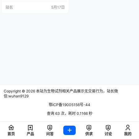
企业27家，可生产生物制造产品20
站长
5月17日
0多种，拥有超过2万立方米的发酵
能力，年产能达10万吨以上，是全
国重要的酶制剂、甾体原料药和医
药中间体生产出口基地。 据了解，
津市有70余年生物发酵历史。20世
纪末，津市酶制剂厂改制以来，陆
续吸引了一批生物制造企…
Copyright © 2026
本站为生物试剂相关产品展示无交易行为，站长微
信:wuhan9129
鄂ICP备19005156号-44
查询 63 次，耗时 0.1166 秒
首页
产品
问答
供求
讨论
我的