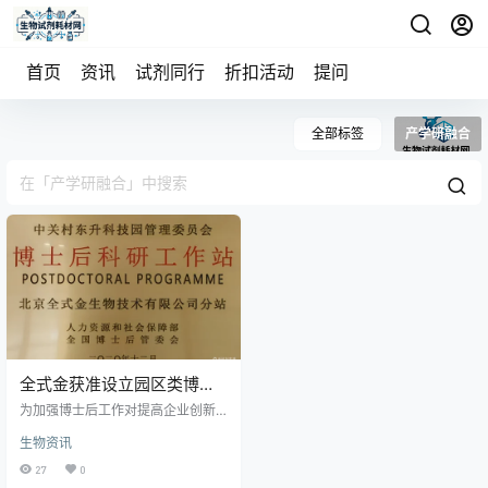
首页
资讯
试剂同行
折扣活动
提问
全部标签
产学研融合
全式金获准设立园区类博士
后科研工作站分站
为加强博士后工作对提高企业创新
能力的支持力度，推动产学研深度
生物资讯
融合，在北京市人力资源和社会保
障局和中关村东升科技园的支持
27
0
下，全式金获准设立园区类博士后