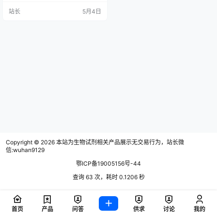
科研工作站分站，开展博士后工
站长
5月4日
作。 全式金以严谨的研发服务、规
范的实验环境、先进的仪器设备和
严格的质量检测体系，不断孕育、
培养和打造自身强有力的核心竞争
力，并已获得了业内的广泛认可。
在借鉴全式金博士后（青年英才）
项目的成熟经验的基础上，探索出
独具特色的博…
Copyright © 2026
本站为生物试剂相关产品展示无交易行为，站长微
信:wuhan9129
鄂ICP备19005156号-44
查询 63 次，耗时 0.1206 秒
首页
产品
问答
供求
讨论
我的