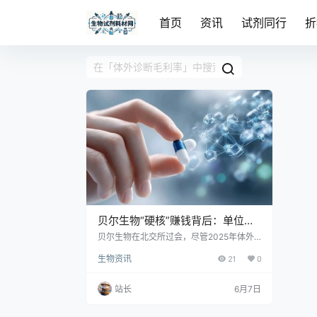
首页
资讯
试剂同行
折
贝尔生物“硬核”赚钱背后：单位成
本缩减超17%，经销商库存骤增|读
贝尔生物在北交所过会，尽管2025年体外
诊断行业整体遇冷，其毛利率仍稳超78%，
懂IPO
生物资讯
21
0
现金流充沛，主要得益于自产关键原料使单
位成本下降17.58%。然而，经销商年末库存
金额与占比从1.78%骤升至4.76%，公司解
站长
6月7日
释为预防流感断货及大客户战略所致。监管
已关注这一异常增长，质疑是主动备货还是
为冲业绩压货，其真实性有待进一步核查。