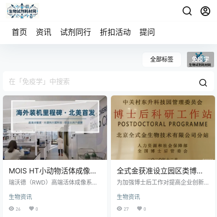
首页
资讯
试剂同行
折扣活动
提问
全部标签
免疫学
MOIS HT小动物活体成像系
全式金获准设立园区类博士
统落户美国Chan
后科研工作站分站
瑞沃德（RWD）高端活体成像系统
为加强博士后工作对提高企业创新
Zuckerberg
——MOIS HT小动物活体光学成像
能力的支持力度，推动产学研深度
生物资讯
生物资讯
仪，已正式完成装机并落户于美国C
融合，在北京市人力资源和社会保
BiohubChicago！
han Zuckerberg Biohub Chicag
障局和中关村东升科技园的支持
26
0
27
0
o。这不仅是瑞沃德全球化布局的关
下，全式金获准设立园区类博士后