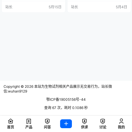
键一步，更为北美科研社区带来了
科研工作站分站，开展博士后工
站长
5月15日
站长
5月4日
革命性的成像新利器。
作。 全式金以严谨的研发服务、规
范的实验环境、先进的仪器设备和
严格的质量检测体系，不断孕育、
培养和打造自身强有力的核心竞争
力，并已获得了业内的广泛认可。
在借鉴全式金博士后（青年英才）
项目的成熟经验的基础上，探索出
独具特色的博…
Copyright © 2026
本站为生物试剂相关产品展示无交易行为，站长微
信:wuhan9129
鄂ICP备19005156号-44
查询 67 次，耗时 0.1086 秒
首页
产品
问答
供求
讨论
我的