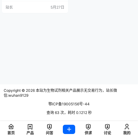
赋予财政部自由裁量权，无需国会
站长
5月27日
审批即可扩围监管。业界争议激
烈：支持方认为可保护美国创新生
态，反对方则警告将损害全球患者
利益及美国竞争力。最终实施细则
预计于2027年3月前出台，届时可
能新增事前审查机制，大幅抬高中
美合作的时间与合规成本，…
Copyright © 2026
本站为生物试剂相关产品展示无交易行为，站长微
信:wuhan9129
鄂ICP备19005156号-44
查询 63 次，耗时 0.1212 秒
首页
产品
问答
供求
讨论
我的