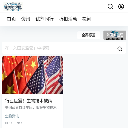
首页
资讯
试剂同行
折扣活动
提问
全部标签
入国安监管
行业巨震！生物技术被纳入
国安监管，跨境授权模式迎
美国政界持续施压，拟将生物技术
来变局
纳入《全面对外投资国家安全法
生物资讯
案》（COINS Act）监管，这将颠
覆中美生物科技跨境许可、合资及
16
0
“NewCo”合作模式。法案第809条