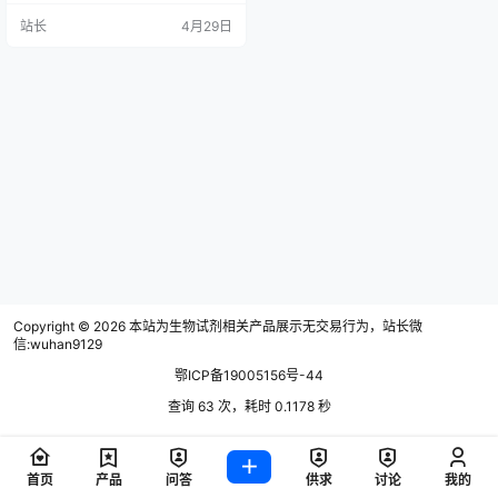
农密切关注的问题，如何让荔枝农
站长
4月29日
药残留不超标？农药残留的标准有
没有什么新的变化？目前，《食品
安全国家标准食品中农药最大残留
限量》（GB2763-2026）已于202
6年3月1日起正式实施。其中，常用
农药吡唑醚菌酯在荔枝中的最大残
留限量由原来…
Copyright © 2026
本站为生物试剂相关产品展示无交易行为，站长微
信:wuhan9129
鄂ICP备19005156号-44
查询 63 次，耗时 0.1178 秒
首页
产品
问答
供求
讨论
我的