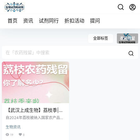
首页
资讯
试剂同行
折扣活动
提问
全部标签
农药残留
【武汉上成生物】荔枝季|荔
枝农药残留知多少？
自2024年荔枝被纳入国家农产品质
量安全重点监管体系（《热带水果
生物资讯
农药残留突出问题专项整治方案》
（农办质发[2024]14号））以来，
19
0
荔枝的农药残留问题一直是广大果