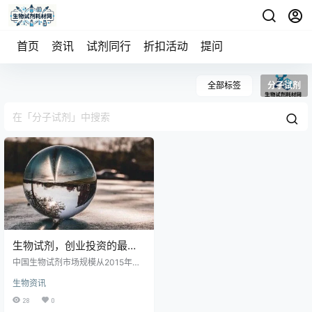
首页
资讯
试剂同行
折扣活动
提问
全部标签
分子试剂
生物试剂，创业投资的最佳
赛道
中国生物试剂市场规模从2015年的6
9.8亿元增至2020年的153.5亿元，
生物资讯
预计2025年达308.2亿元。分子试
剂国产化率已高，未来机会有限；
28
0
蛋白类试剂中科研抗体细分有增长