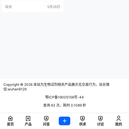
潜力，但已有龙头公司；细胞生物
站长
5月26日
学试剂赛道最具投资价值，当前无
真正龙头，细分领域多、产品延展
性强，涵盖细胞培养、类器官等方
向，国产化率低，未来爆发性强，
值得重点布局。
Copyright © 2026
本站为生物试剂相关产品展示无交易行为，站长微
信:wuhan9129
鄂ICP备19005156号-44
查询 63 次，耗时 0.1089 秒
首页
产品
问答
供求
讨论
我的