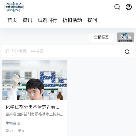
首页
资讯
试剂同行
折扣活动
提问
全部标签
分析纯
化学试剂分类不清楚？看完
秒懂
目前我国的试剂类规格基本上按纯
度(杂质含量的多少)划分，共有高
生物资讯
纯、光谱纯、基准、分光纯、优级
纯、分析和化学纯等7种。国家和主
27
0
管部门颁布质量指标的主要优级