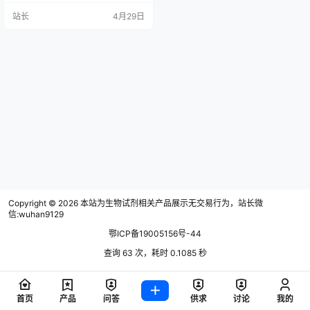
企业，是上海证券交易所科创板上
站长
4月29日
市企业(股票代码：688526)。 公司
以“打造民族产业品牌、引领行业发
展”为战略目标，坚持“科技创造价
值、科前回报社会”的价值观，聚焦
兽用生物制品行业，以创新为驱动
力，大力推进管理创新、科技创
新、营销创新和服…
Copyright © 2026
本站为生物试剂相关产品展示无交易行为，站长微
信:wuhan9129
鄂ICP备19005156号-44
查询 63 次，耗时 0.1085 秒
首页
产品
问答
供求
讨论
我的