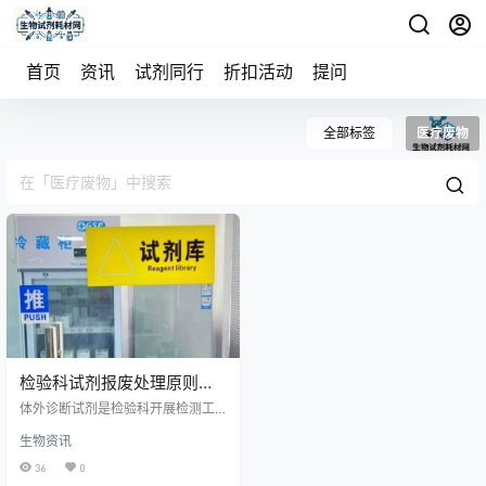
首页
资讯
试剂同行
折扣活动
提问
全部标签
医疗废物
检验科试剂报废处理原则与
流程【2026版】
体外诊断试剂是检验科开展检测工
作、保障结果准确可靠的核心物
生物资讯
资。随着医疗机构检验项目不断扩
容、试剂品类与用量持续增长，过
36
0
期、失效、污染、破损及性能不合