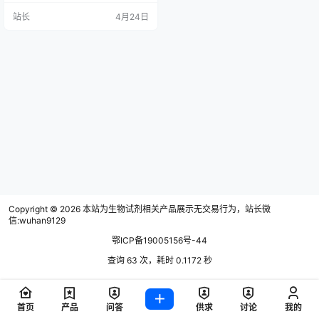
格试剂的规范化报废处置，已成为
站长
4月24日
实验室质量安全、院感防控、环保
合规与国有资产管理的关键环节。2
026年，国家对医疗废物管理、危险
化学品处置、实验室生物安全与医
疗机构国有资产处置的要求持续收
紧，试剂报废不再是简单“丢弃”
Copyright © 2026
本站为生物试剂相关产品展示无交易行为，站长微
信:wuhan9129
鄂ICP备19005156号-44
查询 63 次，耗时 0.1172 秒
首页
产品
问答
供求
讨论
我的