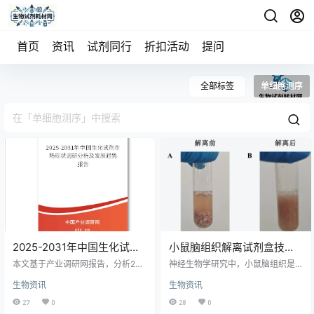
首页
资讯
试剂同行
折扣活动
提问
全部标签
单细胞测序
2025-2031年中国生化试剂
小鼠脑组织解离试剂盒技术
市场现状调研分析及发展趋
原理与实验应用全解析
本文基于产业调研网报告，分析202
神经生物学研究中，小鼠脑组织是
势报告
0-2031年中国生化试剂行业。报告
解析脑发育规律、神经退行性疾病
生物资讯
生物资讯
指出，在精准医疗和生命科学发展
机制、脑肿瘤病理特征及中枢神经
的驱动下，行业将迎来显著增长。
药物作用靶点的核心实验材料。获
27
0
28
0
未来趋势聚焦于标准化、质量控制
取高活性、高完整性、低应激损伤