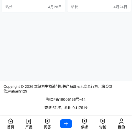
及CRISPR等前沿技术创新。报告系
的脑组织单细胞悬液，是开展下游
站长
4月28日
站长
4月24日
统剖析了全球及中国市场格局、竞
高精度细胞与分子生物学实验的核
争态势、进出口数据和重点企业表
心前提。传统脑组织解离方法多依
现，并评估了投资价值与风险，为
赖机械剪切联合单一酶解，普遍存
相关企业和投资者提供了全面的战
在细胞活性低、细胞膜抗原表位破
略参考。
坏、单细胞得率不稳定、操作流程
难以标准化等痛点，无法满足当下
单细胞水平研究的严苛要求。小鼠
脑组织解离…
Copyright © 2026
本站为生物试剂相关产品展示无交易行为，站长微
信:wuhan9129
鄂ICP备19005156号-44
查询 67 次，耗时 0.1175 秒
首页
产品
问答
供求
讨论
我的