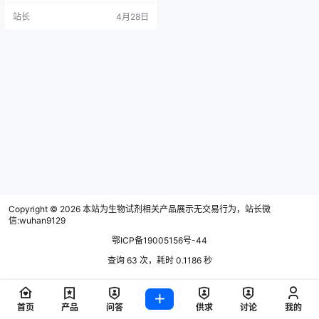
内容及时验收，对重要试剂进行关
站长
4月28日
键技术参数检验。大批量采购可进
行抽检，不同批次须分别抽检。
Copyright © 2026
本站为生物试剂相关产品展示无交易行为，站长微
信:wuhan9129
鄂ICP备19005156号-44
查询 63 次，耗时 0.1186 秒
首页
产品
问答
供求
讨论
我的