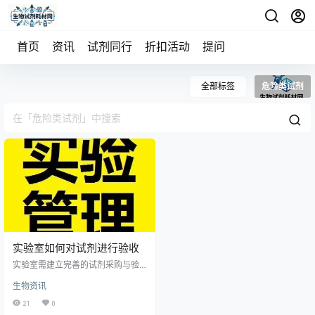
首页
资讯
试剂同行
折扣活动
提问
全部标签
危险类试剂
实验室如何对试剂进行验收
实验室需建立完善的试剂采购与验
收制度。通过招标确定供应商后，
生物资讯
应签订明确供货时限与质量要求的
合同，并可协商分批或长期供货。
21
0
试剂到货后，由使用部门依据验收