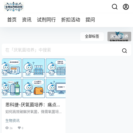
首页
资讯
试剂同行
折扣活动
提问
全部标签
厌氧菌培养
思科捷-厌氧菌培养：痛点与
精准解决方案
如何高效破解厌氧菌，微需氧菌培
养痛点？不妨跟随思科捷多功能厌
生物资讯
氧微需氧培养系统，一起寻找一站
式解决方案。 厌氧培养的常见难
26
0
点，我们都体验过 难以精准控制