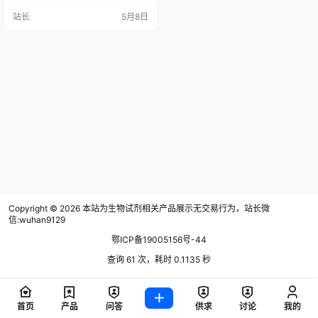
氧气浓度，环境达不到，菌株就可
站长
5月8日
能受影响，实验容易失败； 样本一
多就只能分批做，设备通量有限，
效率一直上不去； 一台设备功能单
一，换个模式还要调参数、换气
瓶，步骤繁琐，拉长实验周期； 一
次性产气包不断消耗，气瓶气体浪
费严重，实验成本一…
Copyright © 2026
本站为生物试剂相关产品展示无交易行为，站长微
信:wuhan9129
鄂ICP备19005156号-44
查询 61 次，耗时 0.1135 秒
首页
产品
问答
供求
讨论
我的