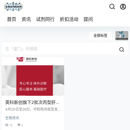
首页
资讯
试剂同行
折扣活动
提问
全部标签
厦门
英科新创旗下2批次丙型肝炎
病毒抗体诊断试剂盒（酶联
4月20日至26日，中检院共批签发
免疫法）获中国药检院予以
多款传染病诊断试剂盒。英科新创
生物资讯
表现突出，获批2批次丙肝抗体试剂
签发
盒、1批次乙肝表面抗原试剂盒及1
18
0
批次梅毒诊断试剂。同期，珠海丽