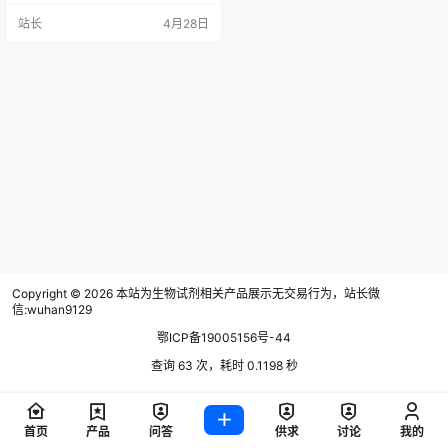
珠、上海科华等企业亦有产品获
站长
4月28日
批。数据显示，英科新创成立于198
9年，注册资本超1.5亿元，法定代表
人为焦鲁闽，是一家专业的体外诊
断产品生产商。
Copyright © 2026
本站为生物试剂相关产品展示无交易行为，站长微
信:wuhan9129
鄂ICP备19005156号-44
查询 63 次，耗时 0.1198 秒
首页
产品
问答
供求
讨论
我的