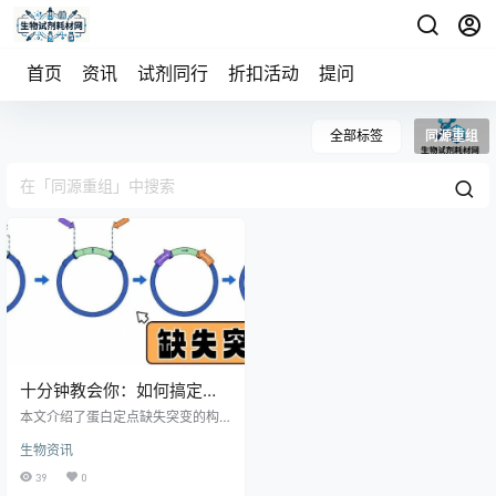
首页
资讯
试剂同行
折扣活动
提问
全部标签
同源重组
十分钟教会你：如何搞定蛋
白定点缺失突变
本文介绍了蛋白定点缺失突变的构
建方法，核心原理是将同源重组技
生物资讯
术与反向PCR结合，在引物5'端添加
15-20 bp同源序列，以目标质粒为
39
0
模板进行反向PCR扩增，获得缺失