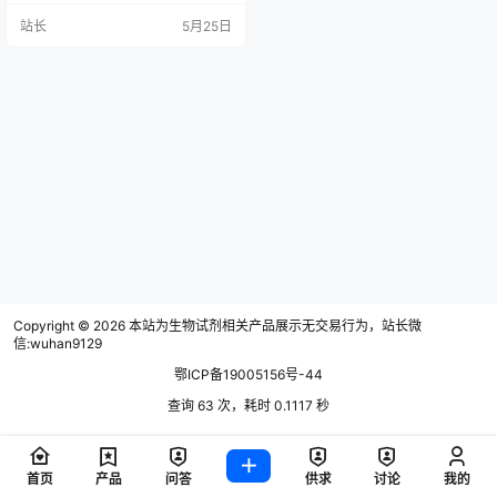
目标片段的线性化全长质粒，再通
站长
5月25日
过大肠杆菌体内同源重组修复系统
使其环化。以GLUT1蛋白的ICH结
构域缺失为例，展示了靶点设计、
引物设计工具使用及实验流程（包
括反向PCR、电泳检测、DpnI消化
和转化），强调缺失碱基数需为3
的…
Copyright © 2026
本站为生物试剂相关产品展示无交易行为，站长微
信:wuhan9129
鄂ICP备19005156号-44
查询 63 次，耗时 0.1117 秒
首页
产品
问答
供求
讨论
我的