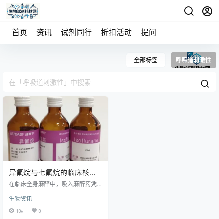
首页
资讯
试剂同行
折扣活动
提问
全部标签
呼吸道刺激性
异氟烷与七氟烷的临床核心
区别及应用辨析
在临床全身麻醉中，吸入麻醉药凭
借起效可控、作用可逆的优势，成
生物资讯
为手术中不可或缺的核心药物。异
氟烷和七氟烷作为目前临床上应用
106
0
最广泛的两种吸入全身麻醉药，虽