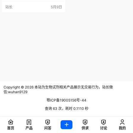
同属卤族吸入麻醉药，具备相似的
站长
5月9日
麻醉作用机制，但在呼吸道刺激
性、起效苏醒速度、临床应用场景
及安全性等方面存在显著差异，这
些差异直接决定了两者在临床中的
选用原则，对麻醉效果和患者安全
具有重要影响。 呼吸道刺激性的差
异是两种药物最直观的区别，也是
临床选用的…
Copyright © 2026
本站为生物试剂相关产品展示无交易行为，站长微
信:wuhan9129
鄂ICP备19005156号-44
查询 63 次，耗时 0.1110 秒
首页
产品
问答
供求
讨论
我的