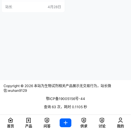
等多个领域。 本公司从国外引进多
站长
4月28日
项领先的技术及仪器，以噬菌体展
示技术为核心，逐步形成RushAbT
M抗体研发平台、AbXpressTM重组
蛋白表达纯化平台，为客户提供纳
米抗体定制研发解决方案。 自成立
以来，我们秉承“科…
Copyright © 2026
本站为生物试剂相关产品展示无交易行为，站长微
信:wuhan9129
鄂ICP备19005156号-44
查询 63 次，耗时 0.1105 秒
首页
产品
问答
供求
讨论
我的