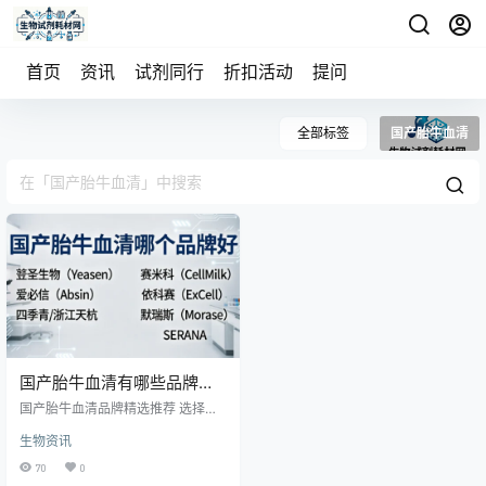
首页
资讯
试剂同行
折扣活动
提问
全部标签
国产胎牛血清
国产胎牛血清有哪些品牌可
以推荐？
国产胎牛血清品牌精选推荐 选择国
产胎牛血清无绝对“最优”，核心是匹
生物资讯
配自身实验需求。各品牌在血源、
工艺、质控、价格上差异显著，以
70
0
下为口碑与实用性兼具的品牌梳