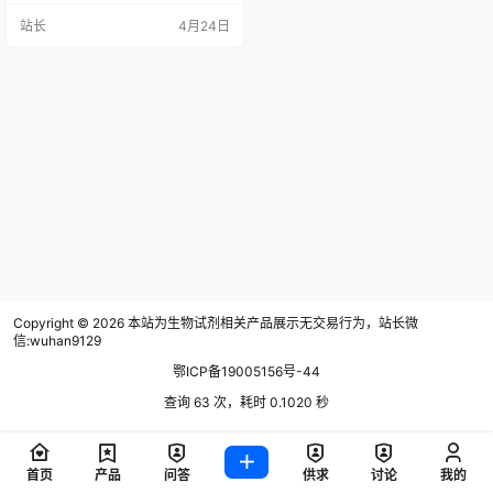
理： 一、热门品牌核心信息 1. 翌圣
站长
4月24日
生物（Yeasen） 核心特点：质控严
格，高性价比 血源地：乌拉圭 产品
优势：内毒素≤3 EU/mL，三次0.1μ
m过滤，批次稳定性强；50mL小包
装减少反复冻融，适配中小实验；
有无外泌体血清，外泌体去除率≥…
Copyright © 2026
本站为生物试剂相关产品展示无交易行为，站长微
信:wuhan9129
鄂ICP备19005156号-44
查询 63 次，耗时 0.1020 秒
首页
产品
问答
供求
讨论
我的