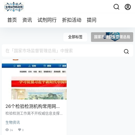
首页
资讯
试剂同行
折扣活动
提问
全部标签
国家市场监督管理总局
26个检验检测机构常用网站
（2026版）
检验检测工作离不开权威信息支撑
与高效工具赋能。以下精选26个常
生物资讯
用网站，涵盖资质认证、标准查
询、法规查阅、业务办理等核心场
24
0
景，助力机构规范运营、提升效