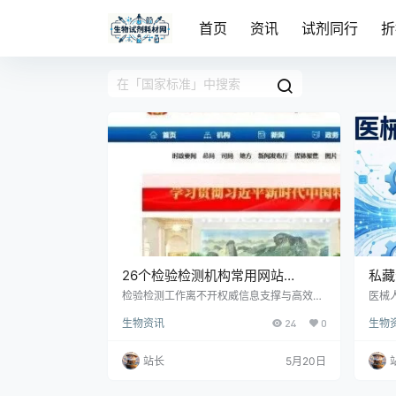
首页
资讯
试剂同行
折
26个检验检测机构常用网站
私藏
（2026版）
则，
检验检测工作离不开权威信息支撑与高效工
医械
具赋能。以下精选26个常用网站，涵盖资质
用）
生物资讯
24
0
生物
认证、标准查询、法规查阅、业务办理等核
心场景，助力机构规范运营、提升效率，建
议收藏备用。
站长
5月20日