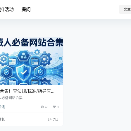
扣活动
提问
文章
合集！查法规/标准/指导原
这15个网站够用了（收藏备
人必备网站合集
资讯
43
0
站长
5月7日