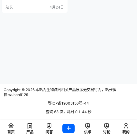
格试剂的规范化报废处置，已成为
站长
4月24日
实验室质量安全、院感防控、环保
合规与国有资产管理的关键环节。2
026年，国家对医疗废物管理、危险
化学品处置、实验室生物安全与医
疗机构国有资产处置的要求持续收
紧，试剂报废不再是简单“丢弃”
Copyright © 2026
本站为生物试剂相关产品展示无交易行为，站长微
信:wuhan9129
鄂ICP备19005156号-44
查询 63 次，耗时 0.1144 秒
首页
产品
问答
供求
讨论
我的