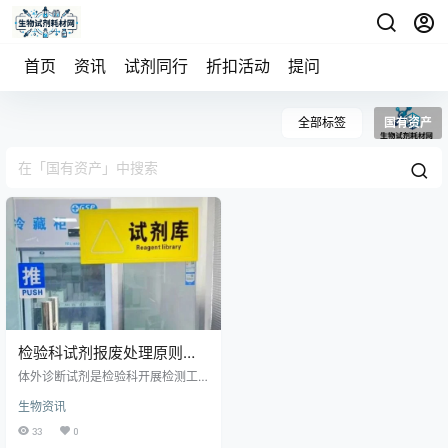
首页
资讯
试剂同行
折扣活动
提问
全部标签
国有资产
检验科试剂报废处理原则与
流程【2026版】
体外诊断试剂是检验科开展检测工
作、保障结果准确可靠的核心物
生物资讯
资。随着医疗机构检验项目不断扩
容、试剂品类与用量持续增长，过
33
0
期、失效、污染、破损及性能不合