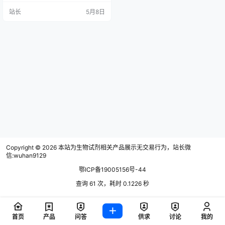
氧气浓度，环境达不到，菌株就可
站长
5月8日
能受影响，实验容易失败； 样本一
多就只能分批做，设备通量有限，
效率一直上不去； 一台设备功能单
一，换个模式还要调参数、换气
瓶，步骤繁琐，拉长实验周期； 一
次性产气包不断消耗，气瓶气体浪
费严重，实验成本一…
Copyright © 2026
本站为生物试剂相关产品展示无交易行为，站长微
信:wuhan9129
鄂ICP备19005156号-44
查询 61 次，耗时 0.1226 秒
首页
产品
问答
供求
讨论
我的