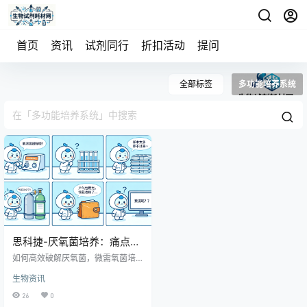
首页
资讯
试剂同行
折扣活动
提问
全部标签
多功能培养系统
思科捷-厌氧菌培养：痛点与
精准解决方案
如何高效破解厌氧菌，微需氧菌培
养痛点？不妨跟随思科捷多功能厌
生物资讯
氧微需氧培养系统，一起寻找一站
式解决方案。 厌氧培养的常见难
26
0
点，我们都体验过 难以精准控制