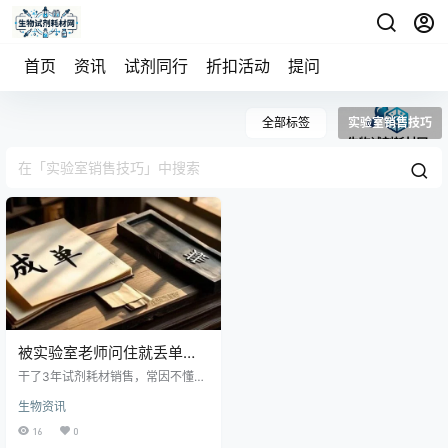
首页
资讯
试剂同行
折扣活动
提问
全部标签
实验室销售技巧
被实验室老师问住就丢单？
试剂销售老手：背下这30个
干了3年试剂耗材销售，常因不懂实
高频话术，小白也能快速成
验被老师问住而丢单？核心在于建
生物资讯
立“以客户为中心的应答系统”。本文
单
从100+丢单案例提炼出30个高频问
16
0
题及“高情商+强专业”话术，覆盖产