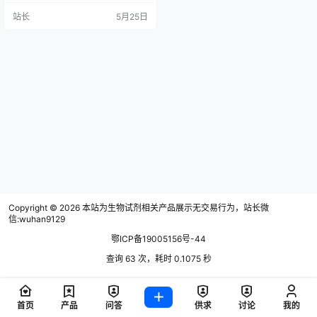
品参数、使用操作、价格预算、竞
站长
5月25日
品替代等场景。同时提供3个“实验
知识速成心法”（背说明书、蹭实验
课、建问题库）和5个“逼单技巧”
（制造紧迫感、送小样、借权威背
书、预判需求、售后前置）。照此
执行，小白也能快速提升专业度，
下周即可开单。
Copyright © 2026
本站为生物试剂相关产品展示无交易行为，站长微
信:wuhan9129
鄂ICP备19005156号-44
查询 63 次，耗时 0.1075 秒
首页
产品
问答
供求
讨论
我的