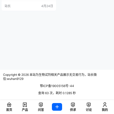
几个试剂目录，但又不知道全不
站长
4月24日
全，也不知道该买哪个牌子的哪个
货号，只能去找师兄师姐，让她们
帮忙给看一下，碰到好点的师兄师
姐可能会得到一些推荐，但很多时
候碰到的还是一鼻子灰，最后只能
在好像准备齐的情况下开始实验，
结果就是实验后要么发现少了这少
了那，要么…
Copyright © 2026
本站为生物试剂相关产品展示无交易行为，站长微
信:wuhan9129
鄂ICP备19005156号-44
查询 63 次，耗时 0.1285 秒
首页
产品
问答
供求
讨论
我的