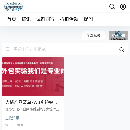
首页
资讯
试剂同行
折扣活动
提问
全部标签
实验小白
大械产品清单-WB实验需要
准备的试剂和耗材推荐
很多实验小白刚接触到WB实验时，
恐怕最头疼的就是该准备哪些试剂
生物资讯
耗材呢，一般小伙伴们的做法就是
看几篇实验流程讲解，或者小红书
19
0
看看实验的视频，然后自己总结出