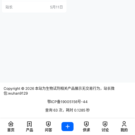
材销售，是不是正被这样的困境困
站长
5月11日
住？看着同行靠着稳定客户持续开
单，自己却陷入“跑断腿、送样品、
没结果”的内耗，焦虑感像潮水般涌
来——毕竟生物试剂耗材行业客户
决策周期长、需求专业度高，半个
月零业绩的压力远比普通销售更
大。 其实，生物试剂耗材销…
Copyright © 2026
本站为生物试剂相关产品展示无交易行为，站长微
信:wuhan9129
鄂ICP备19005156号-44
查询 63 次，耗时 0.1285 秒
首页
产品
问答
供求
讨论
我的