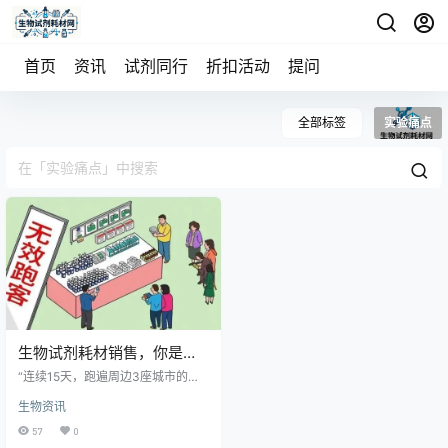
首页
资讯
试剂同行
折扣活动
提问
全部标签
实验痛点
生物试剂耗材销售，你是否
也在经历“无效跑客”？
“连续15天，跑遍周边3座城市的科
研院所、医院实验室，微信加了几
生物资讯
十个PI（课题负责人）、采购专员，
样品送了好几批，可业绩报表依旧
57
0
一片空白……” 屏幕前的生物试剂耗