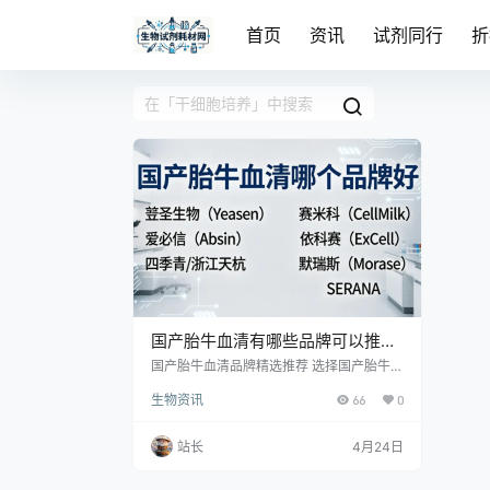
首页
资讯
试剂同行
折
国产胎牛血清有哪些品牌可以推
荐？
国产胎牛血清品牌精选推荐 选择国产胎牛血
清无绝对“最优”，核心是匹配自身实验需
生物资讯
66
0
求。各品牌在血源、工艺、质控、价格上差
异显著，以下为口碑与实用性兼具的品牌梳
理： 一、热门品牌核心信息 1. 翌圣生物（Y
站长
4月24日
easen） 核心特点：质控严格，高性价比
血源地：乌拉圭 产品优势：内毒素≤3 EU/m
L，三次0.1μm过滤，批次稳定性强；50mL