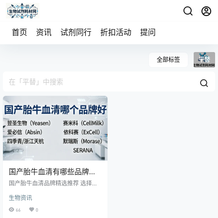
首页
资讯
试剂同行
折扣活动
提问
全部标签
平替
国产胎牛血清有哪些品牌可
以推荐？
国产胎牛血清品牌精选推荐 选择国
产胎牛血清无绝对“最优”，核心是匹
生物资讯
配自身实验需求。各品牌在血源、
工艺、质控、价格上差异显著，以
66
0
下为口碑与实用性兼具的品牌梳