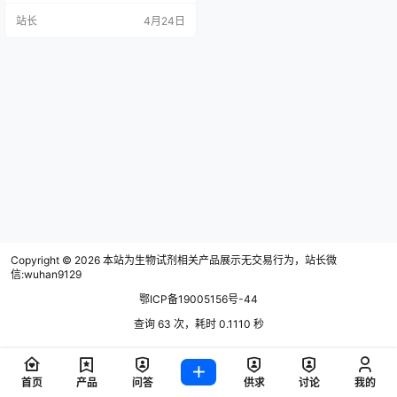
理： 一、热门品牌核心信息 1. 翌圣
站长
4月24日
生物（Yeasen） 核心特点：质控严
格，高性价比 血源地：乌拉圭 产品
优势：内毒素≤3 EU/mL，三次0.1μ
m过滤，批次稳定性强；50mL小包
装减少反复冻融，适配中小实验；
有无外泌体血清，外泌体去除率≥…
Copyright © 2026
本站为生物试剂相关产品展示无交易行为，站长微
信:wuhan9129
鄂ICP备19005156号-44
查询 63 次，耗时 0.1110 秒
首页
产品
问答
供求
讨论
我的