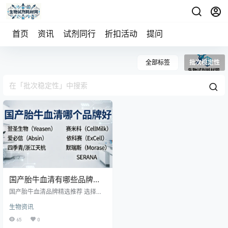
首页
资讯
试剂同行
折扣活动
提问
全部标签
批次稳定性
国产胎牛血清有哪些品牌可
以推荐？
国产胎牛血清品牌精选推荐 选择国
产胎牛血清无绝对“最优”，核心是匹
生物资讯
配自身实验需求。各品牌在血源、
工艺、质控、价格上差异显著，以
65
0
下为口碑与实用性兼具的品牌梳