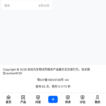
理： 一、热门品牌核心信息 1. 翌圣
站长
4月24日
生物（Yeasen） 核心特点：质控严
格，高性价比 血源地：乌拉圭 产品
优势：内毒素≤3 EU/mL，三次0.1μ
m过滤，批次稳定性强；50mL小包
装减少反复冻融，适配中小实验；
有无外泌体血清，外泌体去除率≥…
Copyright © 2026
本站为生物试剂相关产品展示无交易行为，站长微
信:wuhan9129
鄂ICP备19005156号-44
查询 63 次，耗时 0.1173 秒
首页
产品
问答
供求
讨论
我的