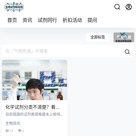
首页
资讯
试剂同行
折扣活动
提问
全部标签
气相色谱
化学试剂分类不清楚？看完
秒懂
目前我国的试剂类规格基本上按纯
度(杂质含量的多少)划分，共有高
生物资讯
纯、光谱纯、基准、分光纯、优级
纯、分析和化学纯等7种。国家和主
27
0
管部门颁布质量指标的主要优级