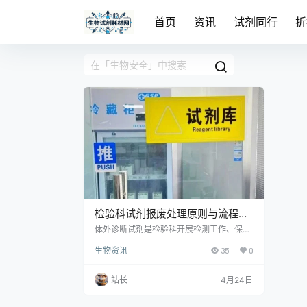
首页
资讯
试剂同行
折
检验科试剂报废处理原则与流程
【2026版】
体外诊断试剂是检验科开展检测工作、保障
结果准确可靠的核心物资。随着医疗机构检
生物资讯
35
0
验项目不断扩容、试剂品类与用量持续增
长，过期、失效、污染、破损及性能不合格
试剂的规范化报废处置，已成为实验室质量
站长
4月24日
安全、院感防控、环保合规与国有资产管理
的关键环节。2026年，国家对医疗废物管
理、危险化学品处置、实验室生物安全与医