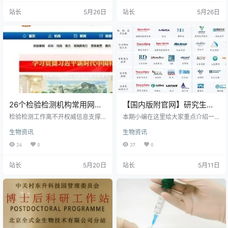
进口产品，尤其在生命科学研究和
潜力，但已有龙头公司；细胞生物
站长
5月26日
站长
5月26日
生物医药上游核心原料领域。市场
学试剂赛道最具投资价值，当前无
需求旺盛，下游应用扩展推动行业
真正龙头，细分领域多、产品延展
规模持续增长，国产企业迎来战略
性强，涵盖细胞培养、类器官等方
机遇期。未来，国产替代将成为行
向，国产化率低，未来爆发性强，
业主旋律，推动本土产业链自主可
值得重点布局。
控。
26个检验检测机构常用网站
【国内版附官网】研究生科
（2026版）
研试剂选购：纯度 / 批次 / 溶
检验检测工作离不开权威信息支撑
本期小编在这里给大家重点介绍一
与高效工具赋能。以下精选26个常
剂一次讲清
下国内的知名试剂商、耗材厂家，
生物资讯
生物资讯
用网站，涵盖资质认证、标准查
总结优势与不足，仅供参考。科研
询、法规查阅、业务办理等核心场
试剂品种繁多，科研试剂主要分为
24
0
37
0
景，助力机构规范运营、提升效
化学试剂和生物试剂两大类，实验
率，建议收藏备用。
耗材具有高频复购特点，专用耗材
站长
5月20日
站长
5月11日
技术门槛较高。实验耗材可以分为
通用耗材、专用耗材、实验动物。