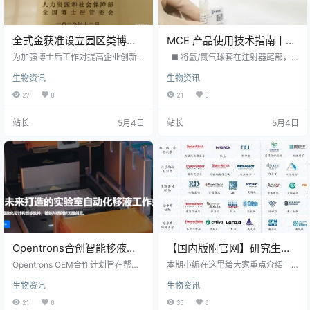
全式金获准设立园区类博士
MCE 产品使用技术指南丨惰
后科研工作站分站
性气体置换操作简易说明
为加强博士后工作对提高企业创新
■ 将氩/氮气球套在注射器尾部，
能力的支持力度，推动产学研深度
先置换掉注射器内的空气，然后安
生物资讯
生物资讯
融合，在北京市人力资源和社会保
装好针头 (可在气球口与注射器的接
障局和中关村东升科技园的支持
头处，用封口膜缠紧，保证气密
27
0
21
0
下，全式金获准设立园区类博士后
性)。 ■ 将针头伸进需要置换气体的
科研工作站分站，开展博士后工
瓶 (管) 中。针头方向不要正对样
站长
5月4日
站长
5月4日
作。 全式金以严谨的研发服务、规
品，避免将粉末吹起。操作时，无
范的实验环境、先进的仪器设备和
需用手挤压气球，可根据流速计算
严格的质量检测体系，不断孕育、
气体置换时间 (0.6 mm 针头装置的
培养和打造自身强有力的核心竞争
气体自然流速 >0.2 mL/秒)，注意不
力，并已获得了业内的广泛认可。
要将粉末吹起，操作完毕后，请注
在借鉴全式金博士后（青年英才）
意将气球封口以…
项目的成熟经验的基础上，探索出
独具特色的博…
Opentrons合创智能移液工
【国内版附官网】研究生科
作站
研试剂选购：纯度 / 批次 / 溶
Opentrons OEM合作计划旨在帮助
本期小编在这里给大家重点介绍一
我们的合作伙伴创建自动化解决方
剂一次讲清
下国内的知名试剂商、耗材厂家，
生物资讯
生物资讯
案，以满足其客户的需求。无论是
总结优势与不足，仅供参考。科研
开发带有经过验证协议的品牌系
试剂品种繁多，科研试剂主要分为
21
0
35
0
统，将自动移液平台集成到现有工
化学试剂和生物试剂两大类，实验