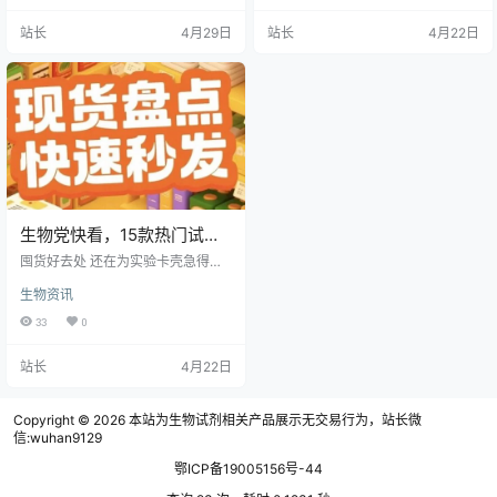
作流程中，还是进行定制开发，我
耗材具有高频复购特点，专用耗材
站长
4月29日
站长
4月22日
们的团队具备专业知识，能够帮助
技术门槛较高。实验耗材可以分为
设计具有成本效益且可扩展的合理
通用耗材、专用耗材、实验动物。
解决方案。 试剂分装 使用 Flex 分装
工作站，您可以将样品或试剂从 2、
12 或 15 mL 离心管中自动分装到 9
6 孔板中。该工作站可自动执行…
生物党快看，15款热门试剂
耗材现货盘点，下单秒就发
囤货好去处 还在为实验卡壳急得抓
货不用等！
头发？还在为试剂缺货天天刷物
生物资讯
流？今天这篇文章，绝对是你的科
研救星！我们刚完成新一轮现货大
33
0
盘点，15款热门生物试剂耗材整装
待发，现货秒发不耽误你的实验进
站长
4月22日
度，快跟我一起看看都有哪些宝贝
吧～ 一、品牌明星
榜…
Copyright © 2026
本站为生物试剂相关产品展示无交易行为，站长微
信:wuhan9129
鄂ICP备19005156号-44