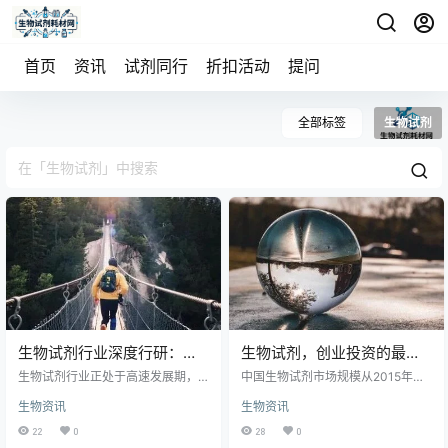
首页
资讯
试剂同行
折扣活动
提问
全部标签
生物试剂
生物试剂行业深度行研：扶
生物试剂，创业投资的最佳
摇直上九万里，国产替代正
赛道
生物试剂行业正处于高速发展期，
中国生物试剂市场规模从2015年的6
当时
国产替代趋势明显。核心观点指
9.8亿元增至2020年的153.5亿元，
生物资讯
生物资讯
出，随着国内技术突破和政策支
预计2025年达308.2亿元。分子试
持，国产生物试剂在性能、成本和
剂国产化率已高，未来机会有限；
22
0
28
0
供应链稳定性上逐步接近甚至超越
蛋白类试剂中科研抗体细分有增长