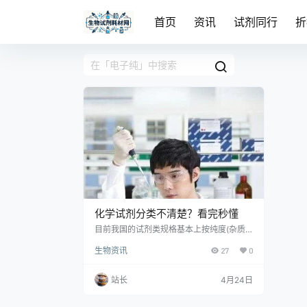
首页
资讯
试剂同行
折
化学试剂分类不清楚？看完秒懂
目前我国的试剂类规格基本上按纯度(杂质
含量的多少)划分，共有高纯、光谱纯、基
生物资讯
27
0
准、分光纯、优级纯、分析和化学纯等7
种。国家和主管部门颁布质量指标的主要优
级纯、分级纯和化学纯3种。
站长
4月24日