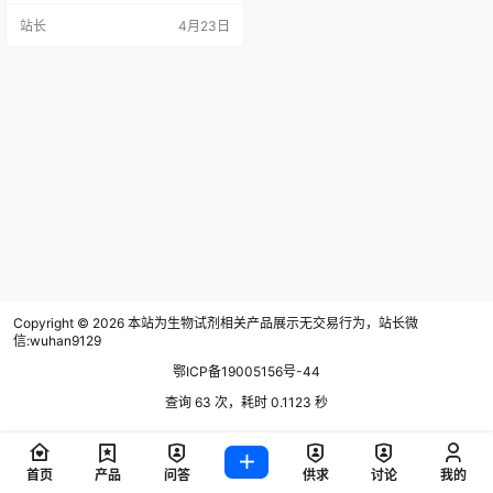
复现……x26quot;x26quot;明明按照
站长
4月23日
文献/说明书参数操作，信号却时有
时无。x26quot;
Copyright © 2026
本站为生物试剂相关产品展示无交易行为，站长微
信:wuhan9129
鄂ICP备19005156号-44
查询 63 次，耗时 0.1123 秒
首页
产品
问答
供求
讨论
我的