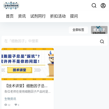
首页
资讯
试剂同行
折扣活动
提问
全部标签
细胞因子
【技术讲堂】细胞因子总
是"踩坑"？或许并不是你的
各位老师在使用细胞因子产品时是
问题！
否会有这样的问题：x26quot;同样
生物资讯
的操作步骤，为什么实验数据总是
不稳定？x26quot;x26quot;换了新
32
0
批次的细胞因子，实验结果却难以