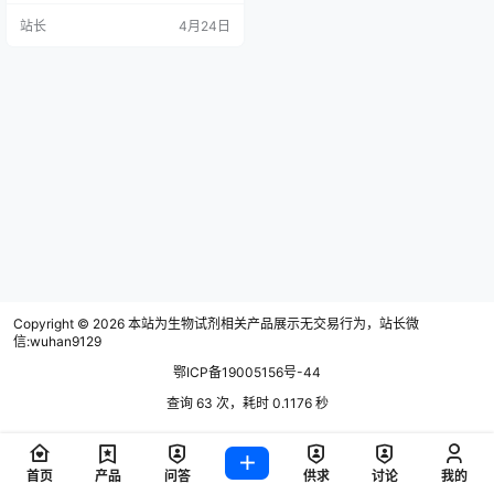
的脑组织单细胞悬液，是开展下游
站长
4月24日
高精度细胞与分子生物学实验的核
心前提。传统脑组织解离方法多依
赖机械剪切联合单一酶解，普遍存
在细胞活性低、细胞膜抗原表位破
坏、单细胞得率不稳定、操作流程
难以标准化等痛点，无法满足当下
单细胞水平研究的严苛要求。小鼠
脑组织解离…
Copyright © 2026
本站为生物试剂相关产品展示无交易行为，站长微
信:wuhan9129
鄂ICP备19005156号-44
查询 63 次，耗时 0.1176 秒
首页
产品
问答
供求
讨论
我的