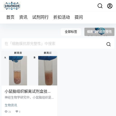
首页
资讯
试剂同行
折扣活动
提问
全部标签
细胞膜抗原完整性
小鼠脑组织解离试剂盒技术
原理与实验应用全解析
神经生物学研究中，小鼠脑组织是
解析脑发育规律、神经退行性疾病
生物资讯
机制、脑肿瘤病理特征及中枢神经
药物作用靶点的核心实验材料。获
26
0
取高活性、高完整性、低应激损伤