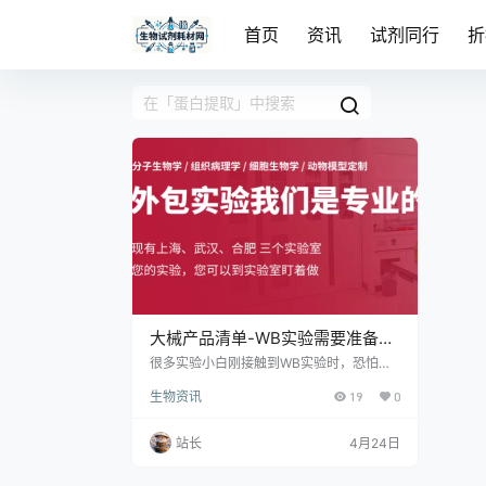
首页
资讯
试剂同行
折
大械产品清单-WB实验需要准备的
试剂和耗材推荐
很多实验小白刚接触到WB实验时，恐怕最
头疼的就是该准备哪些试剂耗材呢，一般小
生物资讯
19
0
伙伴们的做法就是看几篇实验流程讲解，或
者小红书看看实验的视频，然后自己总结出
几个试剂目录，但又不知道全不全，也不知
站长
4月24日
道该买哪个牌子的哪个货号，只能去找师兄
师姐，让她们帮忙给看一下，碰到好点的师
兄师姐可能会得到一些推荐，但很多时候碰