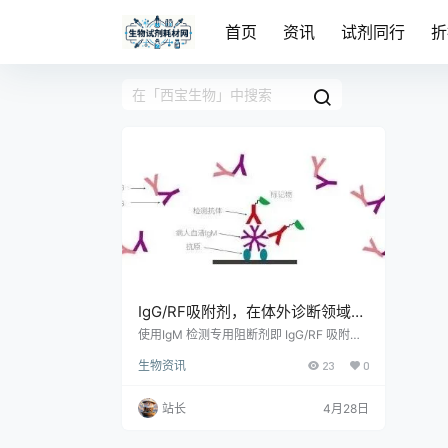
首页
资讯
试剂同行
折
IgG/RF吸附剂，在体外诊断领域推
荐用于IgM抗体检测产品试剂盒开
使用IgM 检测专用阻断剂即 IgG/RF 吸附
剂，对样本进行预处理，去除上述可能产生
发与生产中
生物资讯
23
0
干扰的物质，是提高检测特异性和灵敏性以
及稳定性最简单、快速的方法。
站长
4月28日