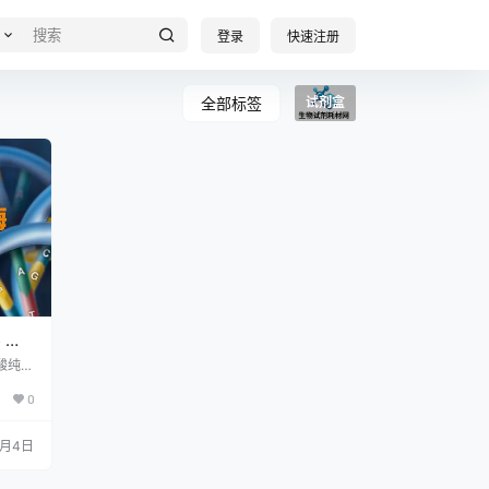
登录
快速注册
全部标签
试剂盒
 周
开
酸纯
：RNA
0
加
自 19
化生
5月4日
术革
酶，通
研究实