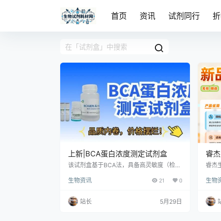
首页
资讯
试剂同行
折
上新|BCA蛋白浓度测定试剂盒
睿杰
该试剂盒基于BCA法，具备高灵敏度（检测
睿杰
下限20μg/ml）、快速显色（25℃孵育20-
PRO
生物资讯
21
0
生物
30分钟）及优良线性关系（20-2000μg/m
更“
l）等特点。产品配套已稀释标准品，工作液
素磁
按50:1配制，操作简便。注意避免螯合剂及
的目
站长
5月29日
高浓度还原剂干扰，每盒可检测500个样
范围
品，性价比高。
结、
种规