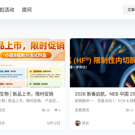
扣活动
提问
文章
生物 | 新品上市，限时促销
2026 新春启航，NEB 中国 25
年“科研四季献礼” 春季篇正式
生物 | 新品上市，限时促销。 产品优势
促销版块一： 惊喜活动 1：PCR & 核
DUCT HIGHLIGHTS 阴性分选，细胞
化，1+1 享 6 折更优惠！ 惊喜活动 2
启！
资讯
28
0
生物资讯
31
原生态” 通过生物素标记抗体与链霉亲和
合成+纯化“黄金组合”强强联手，效率
珠，高效去除非B细胞，保留未经活化
倍，搭配购买即享 65 折 促销版块二: 
的B细胞，适用于后续功能实验。 适用
75 年作为全球首家限制性内切酶商业
站长
5月12日
站长
广，操作灵活 适用于小鼠脾脏、淋巴
产商奠基行业以来，NEB 持续引领技
骨髓样本，兼容磁力架或磁极，提供多
新:累计发现超过 500 种限制性内切
格，满足不同实验规模需求。 高纯度结
过支持包括中国在内的六国建立酶切