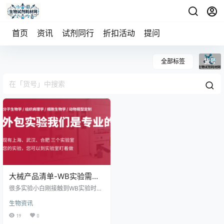
首页
资讯
试剂同行
折扣活动
提问
全部标签
货号
大械产品清单-WB实验需要
准备的试剂和耗材推荐
很多实验小白刚接触到WB实验时，
恐怕最头疼的就是该准备哪些试剂
生物资讯
耗材呢，一般小伙伴们的做法就是
看几篇实验流程讲解，或者小红书
19
0
看看实验的视频，然后自己总结出