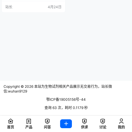
几个试剂目录，但又不知道全不
站长
4月24日
全，也不知道该买哪个牌子的哪个
货号，只能去找师兄师姐，让她们
帮忙给看一下，碰到好点的师兄师
姐可能会得到一些推荐，但很多时
候碰到的还是一鼻子灰，最后只能
在好像准备齐的情况下开始实验，
结果就是实验后要么发现少了这少
了那，要么…
Copyright © 2026
本站为生物试剂相关产品展示无交易行为，站长微
信:wuhan9129
鄂ICP备19005156号-44
查询 63 次，耗时 0.1179 秒
首页
产品
问答
供求
讨论
我的